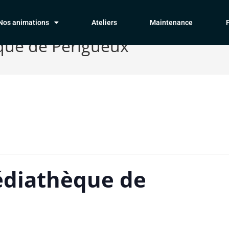
Nos animations
Ateliers
Maintenance
que de Périgueux
édiathèque de