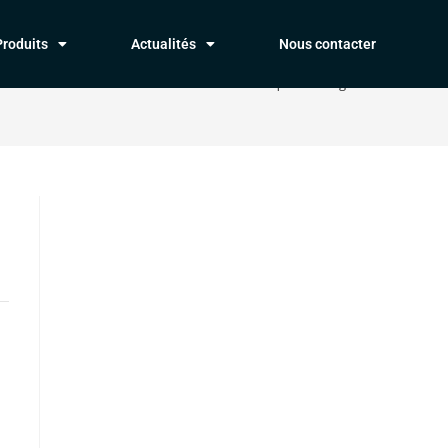
Produits
Actualités
Nous contacter
>
Évènements
>
Animation à la médiathèque de Périgueux