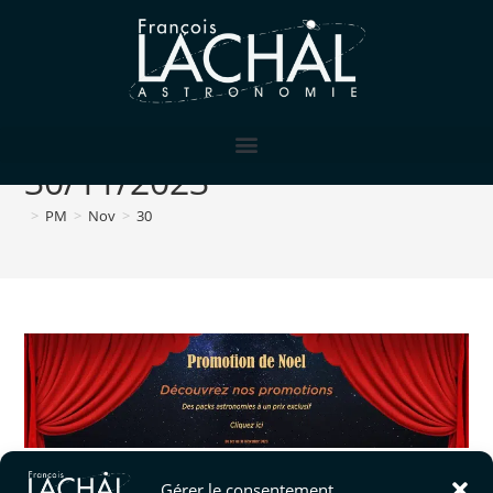
Archives quotidiennes :
30/11/2023
>
PM
>
Nov
>
30
Promotion sur des produits d'astronomie pour la période de noël
Gérer le consentement