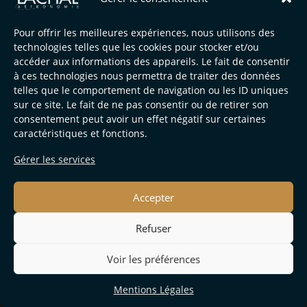
Offre Noël
Pour offrir les meilleures expériences, nous utilisons des
technologies telles que les cookies pour stocker et/ou
abclt
30/11/2023
Toutes les publications
accéder aux informations des appareils. Le fait de consentir
0 commentaire
à ces technologies nous permettra de traiter des données
telles que le comportement de navigation ou les ID uniques
sur ce site. Le fait de ne pas consentir ou de retirer son
Promotion de Noël Plongez dans la magie de Noël avec des
consentement peut avoir un effet négatif sur certaines
promotions exceptionnelles sur des instruments et du
caractéristiques et fonctions.
matériel d'astronomie chez Lachal Astronomie à Bergerac !
Du 1er au 31…
Gérer les services
Continuer La Lecture
Accepter
Refuser
Voir les préférences
Mentions Légales
Copyright François Lachal Astronomie